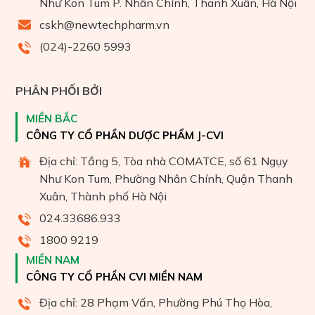
Như Kon Tum P. Nhân Chính, Thanh Xuân, Hà Nội
cskh@newtechpharm.vn
(024)-2260 5993
PHÂN PHỐI BỞI
MIỀN BẮC
CÔNG TY CỔ PHẦN DƯỢC PHẨM J-CVI
Địa chỉ: Tầng 5, Tòa nhà COMATCE, số 61 Ngụy
Như Kon Tum, Phường Nhân Chính, Quận Thanh
Xuân, Thành phố Hà Nội
024.33686.933
1800 9219
MIỀN NAM
CÔNG TY CỔ PHẦN CVI MIỀN NAM
Địa chỉ: 28 Phạm Vấn, Phường Phú Thọ Hòa,