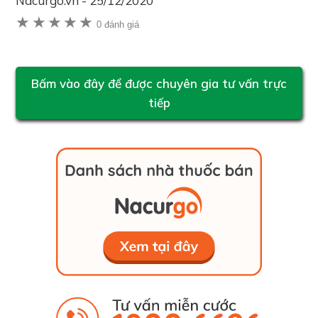
Nacurgo.vn
-
25/12/2020
★
★
★
★
★
0 đánh giá
Bấm vào đây để được chuyên gia tư vấn trực
tiếp