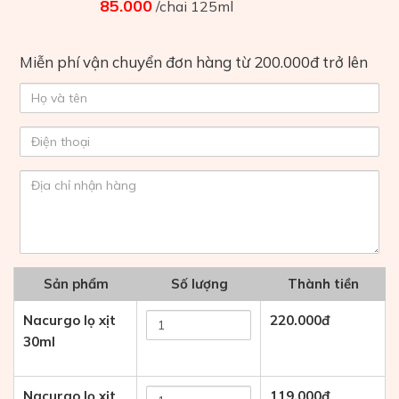
85.000
/chai 125ml
Miễn phí vận chuyển đơn hàng từ 200.000đ trở lên
Sản phẩm
Số lượng
Thành tiền
Nacurgo lọ xịt
220.000
đ
30ml
Nacurgo lọ xịt
119.000
đ