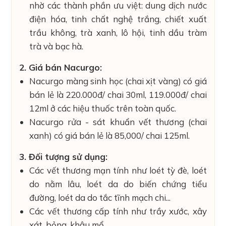
nhờ các thành phần ưu việt: dung dịch nước
điện hóa, tinh chất nghệ trắng, chiết xuất
trầu không, trà xanh, lô hội, tinh dầu tràm
trà và bạc hà.
2. Giá bán Nacurgo:
Nacurgo màng sinh học (chai xịt vàng) có giá
bán lẻ là 220.000đ/ chai 30ml, 119.000đ/ chai
12ml ở các hiệu thuốc trên toàn quốc.
Nacurgo rửa - sát khuẩn vết thương (chai
xanh) có giá bán lẻ là 85,000/ chai 125ml.
3. Đối tượng sử dụng:
Các vết thương mạn tính như loét tỳ đè, loét
do nằm lâu, loét da do biến chứng tiểu
đường, loét da do tắc tĩnh mạch chi...
Các vết thương cấp tính như trầy xước, xây
xát, bỏng, khâu mổ...