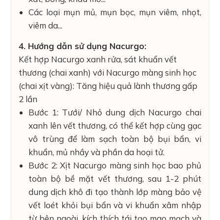
Các loại mụn mủ, mụn bọc, mụn viêm, nhọt,
viêm da...
4. Hướng dẫn sử dụng Nacurgo:
Kết hợp Nacurgo xanh rửa, sát khuẩn vết
thương (chai xanh) với Nacurgo màng sinh học
(chai xịt vàng): Tăng hiệu quả lành thương gấp
2 lần
Bước 1: Tưới/ Nhỏ dung dịch Nacurgo chai
xanh lên vết thương, có thể kết hợp cùng gạc
vô trùng để làm sạch toàn bộ bụi bẩn, vi
khuẩn, mủ nhầy và phần da hoại tử.
Bước 2: Xịt Nacurgo màng sinh học bao phủ
toàn bộ bề mặt vết thương, sau 1-2 phút
dung dịch khô đi tạo thành lớp màng bảo vệ
vết loét khỏi bụi bẩn và vi khuẩn xâm nhập
từ bên ngoài, kích thích tái tạo mao mạch và