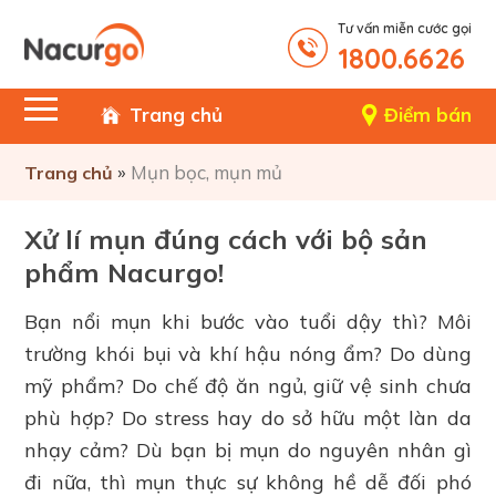
Tư vấn miễn cước gọi
1800.6626
Trang chủ
Điểm bán
»
Mụn bọc, mụn mủ
Trang chủ
Xử lí mụn đúng cách với bộ sản
phẩm Nacurgo!
Bạn nổi mụn khi bước vào tuổi dậy thì? Môi
trường khói bụi và khí hậu nóng ẩm? Do dùng
mỹ phẩm? Do chế độ ăn ngủ, giữ vệ sinh chưa
phù hợp? Do stress hay do sở hữu một làn da
nhạy cảm? Dù bạn bị mụn do nguyên nhân gì
đi nữa, thì mụn thực sự không hề dễ đối phó