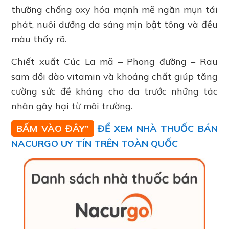
thường chống oxy hóa mạnh mẽ ngăn mụn tái
phát, nuôi dưỡng da sáng mịn bật tông và đều
màu thấy rõ.
Chiết xuất Cúc La mã – Phong đường – Rau
sam dồi dào vitamin và khoáng chất giúp tăng
cường sức đề kháng cho da trước những tác
nhân gây hại từ môi trường.
BẤM VÀO ĐÂY”
ĐỂ XEM NHÀ THUỐC BÁN
NACURGO UY TÍN TRÊN TOÀN QUỐC