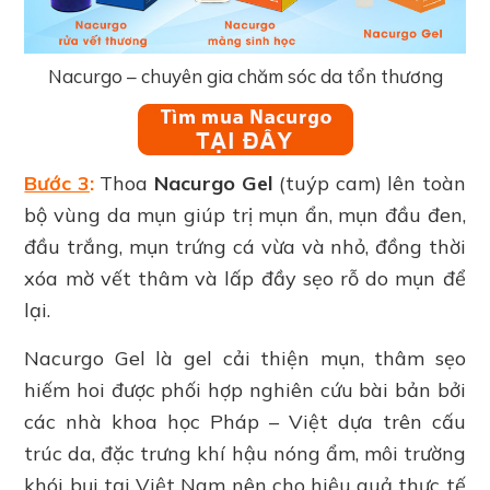
Nacurgo – chuyên gia chăm sóc da tổn thương
Bước 3
:
Thoa
Nacurgo Gel
(tuýp cam) lên toàn
bộ vùng da mụn giúp trị mụn ẩn, mụn đầu đen,
đầu trắng, mụn trứng cá vừa và nhỏ, đồng thời
xóa mờ vết thâm và lấp đầy sẹo rỗ do mụn để
lại.
Nacurgo Gel là gel cải thiện mụn, thâm sẹo
hiếm hoi được phối hợp nghiên cứu bài bản bởi
các nhà khoa học Pháp – Việt dựa trên cấu
trúc da, đặc trưng khí hậu nóng ẩm, môi trường
khói bụi tại Việt Nam nên cho hiệu quả thực tế