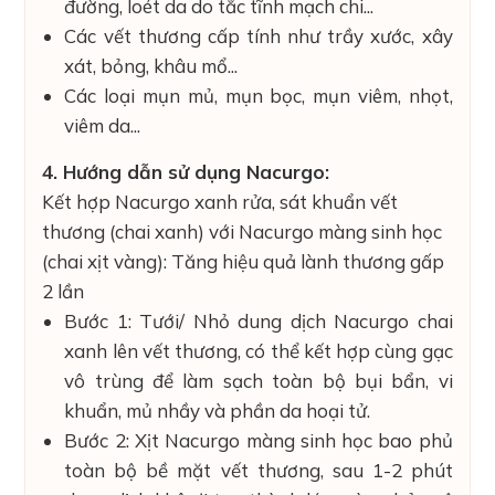
đường, loét da do tắc tĩnh mạch chi...
Các vết thương cấp tính như trầy xước, xây
xát, bỏng, khâu mổ...
Các loại mụn mủ, mụn bọc, mụn viêm, nhọt,
viêm da...
4. Hướng dẫn sử dụng Nacurgo:
Kết hợp Nacurgo xanh rửa, sát khuẩn vết
thương (chai xanh) với Nacurgo màng sinh học
(chai xịt vàng): Tăng hiệu quả lành thương gấp
2 lần
Bước 1: Tưới/ Nhỏ dung dịch Nacurgo chai
xanh lên vết thương, có thể kết hợp cùng gạc
vô trùng để làm sạch toàn bộ bụi bẩn, vi
khuẩn, mủ nhầy và phần da hoại tử.
Bước 2: Xịt Nacurgo màng sinh học bao phủ
toàn bộ bề mặt vết thương, sau 1-2 phút