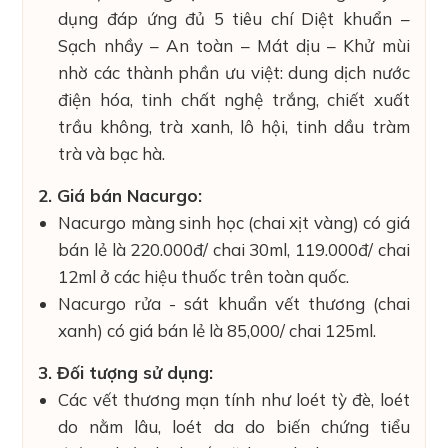
dụng đáp ứng đủ 5 tiêu chí Diệt khuẩn –
Sạch nhầy – An toàn – Mát dịu – Khử mùi
nhờ các thành phần ưu việt: dung dịch nước
điện hóa, tinh chất nghệ trắng, chiết xuất
trầu không, trà xanh, lô hội, tinh dầu tràm
trà và bạc hà.
2. Giá bán Nacurgo:
Nacurgo màng sinh học (chai xịt vàng) có giá
bán lẻ là 220.000đ/ chai 30ml, 119.000đ/ chai
12ml ở các hiệu thuốc trên toàn quốc.
Nacurgo rửa - sát khuẩn vết thương (chai
xanh) có giá bán lẻ là 85,000/ chai 125ml.
3. Đối tượng sử dụng:
Các vết thương mạn tính như loét tỳ đè, loét
do nằm lâu, loét da do biến chứng tiểu