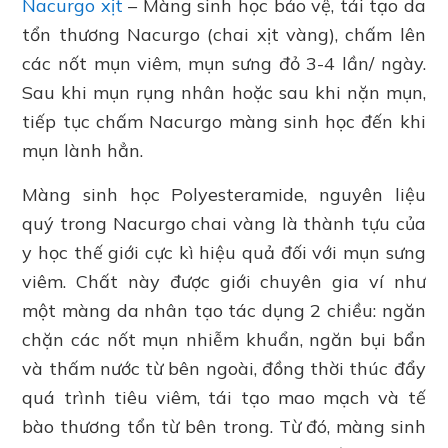
Nacurgo xịt
– Màng sinh học bảo vệ, tái tạo da
tổn thương Nacurgo (chai xịt vàng), chấm lên
các nốt mụn viêm, mụn sưng đỏ 3-4 lần/ ngày.
Sau khi mụn rụng nhân hoặc sau khi nặn mụn,
tiếp tục chấm Nacurgo màng sinh học đến khi
mụn lành hẳn.
Màng sinh học Polyesteramide, nguyên liệu
quý trong Nacurgo chai vàng là thành tựu của
y học thế giới cực kì hiệu quả đối với mụn sưng
viêm. Chất này được giới chuyên gia ví như
một màng da nhân tạo tác dụng 2 chiều: ngăn
chặn các nốt mụn nhiễm khuẩn, ngăn bụi bẩn
và thấm nước từ bên ngoài, đồng thời thúc đẩy
quá trình tiêu viêm, tái tạo mao mạch và tế
bào thương tổn từ bên trong. Từ đó, màng sinh