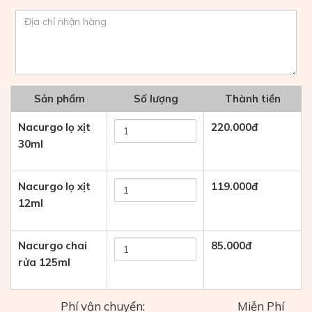
Sản phẩm
Số lượng
Thành tiền
Nacurgo lọ xịt
220.000
đ
30ml
Nacurgo lọ xịt
119.000
đ
12ml
Nacurgo chai
85.000
đ
rửa 125ml
Phí vận chuyển:
Miễn Phí