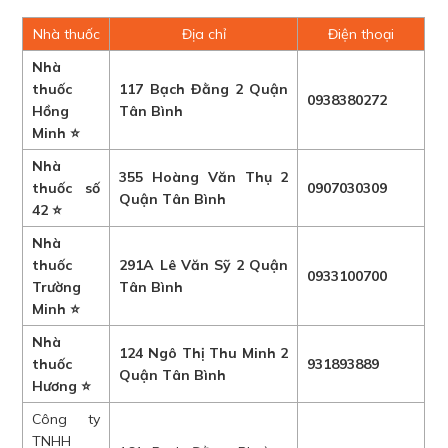
Nhà thuốc
Địa chỉ
Điện thoại
Nhà
thuốc
117 Bạch Đằng 2 Quận
0938380272
Hồng
Tân Bình
Minh ⭐
Nhà
355 Hoàng Văn Thụ 2
thuốc số
0907030309
Quận Tân Bình
42 ⭐
Nhà
thuốc
291A Lê Văn Sỹ 2 Quận
0933100700
Trường
Tân Bình
Minh ⭐
Nhà
124 Ngô Thị Thu Minh 2
thuốc
931893889
Quận Tân Bình
Hương ⭐
Công ty
TNHH