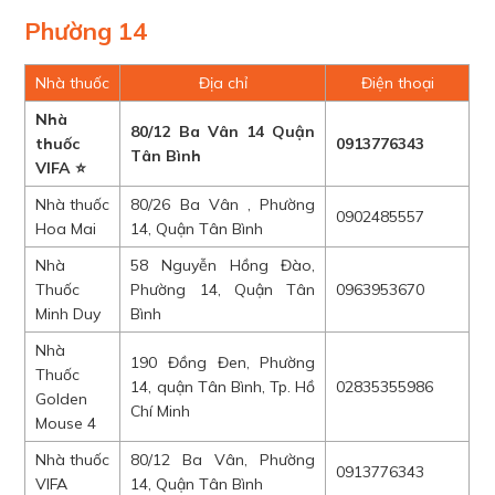
Phường 14
Nhà thuốc
Địa chỉ
Điện thoại
Nhà
80/12 Ba Vân 14 Quận
thuốc
0913776343
Tân Bình
VIFA ⭐
Nhà thuốc
80/26 Ba Vân , Phường
0902485557
Hoa Mai
14, Quận Tân Bình
Nhà
58 Nguyễn Hồng Đào,
Thuốc
Phường 14, Quận Tân
0963953670
Minh Duy
Bình
Nhà
190 Đồng Đen, Phường
Thuốc
14, quận Tân Bình, Tp. Hồ
02835355986
Golden
Chí Minh
Mouse 4
Nhà thuốc
80/12 Ba Vân, Phường
0913776343
VIFA
14, Quận Tân Bình