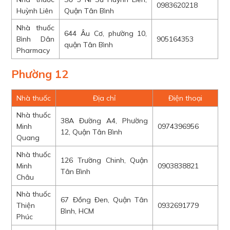
0983620218
Huỳnh Liên
Quận Tân Bình
Nhà thuốc
644 Âu Cơ, phường 10,
Bình Dân
905164353
quận Tân Bình
Pharmacy
Phường 12
Nhà thuốc
Địa chỉ
Điện thoại
Nhà thuốc
38A Đường A4, Phường
Minh
0974396956
12, Quận Tân Bình
Quang
Nhà thuốc
126 Trường Chinh, Quận
Minh
0903838821
Tân Bình
Châu
Nhà thuốc
67 Đồng Đen, Quận Tân
Thiện
0932691779
Bình, HCM
Phúc