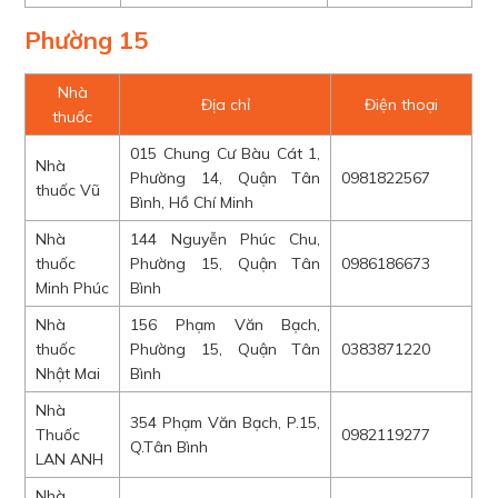
Phường 15
Nhà
Địa chỉ
Điện thoại
thuốc
015 Chung Cư Bàu Cát 1,
Nhà
Phường 14, Quận Tân
0981822567
thuốc Vũ
Bình, Hồ Chí Minh
Nhà
144 Nguyễn Phúc Chu,
thuốc
Phường 15, Quận Tân
0986186673
Minh Phúc
Bình
Nhà
156 Phạm Văn Bạch,
thuốc
Phường 15, Quận Tân
0383871220
Nhật Mai
Bình
Nhà
354 Phạm Văn Bạch, P.15,
Thuốc
0982119277
Q.Tân Bình
LAN ANH
Nhà