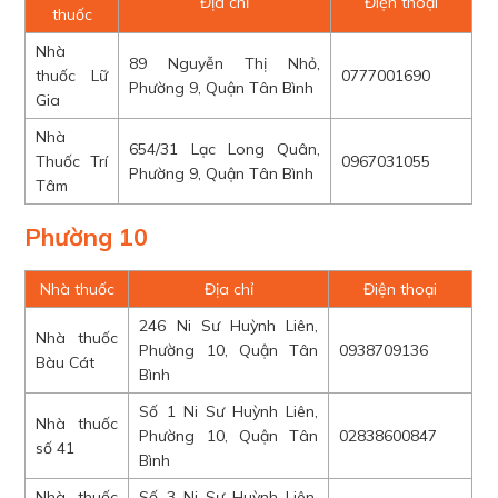
Địa chỉ
Điện thoại
thuốc
Nhà
89 Nguyễn Thị Nhỏ,
thuốc Lữ
0777001690
Phường 9, Quận Tân Bình
Gia
Nhà
654/31 Lạc Long Quân,
Thuốc Trí
0967031055
Phường 9, Quận Tân Bình
Tâm
Phường 10
Nhà thuốc
Địa chỉ
Điện thoại
246 Ni Sư Huỳnh Liên,
Nhà thuốc
Phường 10, Quận Tân
0938709136
Bàu Cát
Bình
Số 1 Ni Sư Huỳnh Liên,
Nhà thuốc
Phường 10, Quận Tân
02838600847
số 41
Bình
Nhà thuốc
Số 3 Ni Sư Huỳnh Liên,