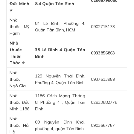
02866798080
Đức Minh
8 4 Quận Tân Bình
⭐
Nhà
84 Lê Bình, Phường 4,
thuốc Mỹ
0902715173
Quận Tân Bình, HCM
Hạnh
Nhà
thuốc
38 Lê Bình 4 Quận Tân
0933856863
Thiên
Bình
Thảo ⭐
Nhà
129 Nguyễn Thái Bình,
thuốc
0937613959
Phường 4, Quận Tân Bình
Ngô Gia
Nhà
1186 Cách Mạng Tháng
thuốc Đức
8, Phường 4 , Quận Tân
02833882778
Minh 1186
Bình
Nhà
09 Nguyễn Đình Khơi,
thuốc Hải
0903667757
phường 4, quận Tân Bình
Hà