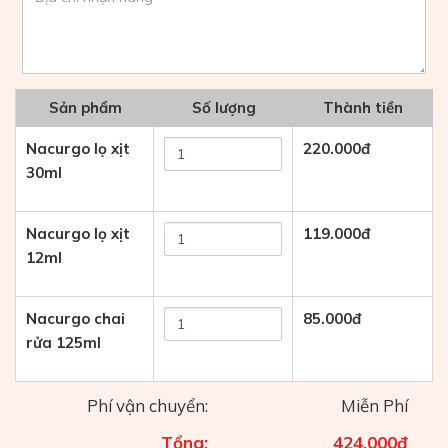
Sản phẩm
Số lượng
Thành tiền
Nacurgo lọ xịt
220.000
đ
30ml
Nacurgo lọ xịt
119.000
đ
12ml
Nacurgo chai
85.000
đ
rửa 125ml
Phí vận chuyển:
Miễn Phí
Tổng:
424.000
đ