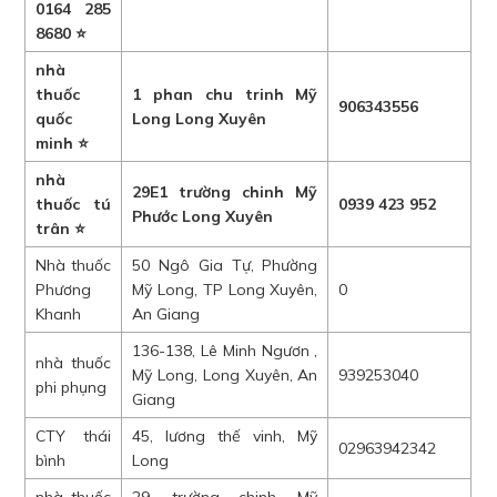
0164 285
8680 ⭐
nhà
thuốc
1 phan chu trinh Mỹ
906343556
quốc
Long Long Xuyên
minh ⭐
nhà
29E1 trường chinh Mỹ
thuốc tú
0939 423 952
Phước Long Xuyên
trân ⭐
Nhà thuốc
50 Ngô Gia Tự, Phường
Phương
Mỹ Long, TP Long Xuyên,
0
Khanh
An Giang
136-138, Lê Minh Ngươn ,
nhà thuốc
Mỹ Long, Long Xuyên, An
939253040
phi phụng
Giang
CTY thái
45, lương thế vinh, Mỹ
02963942342
bình
Long