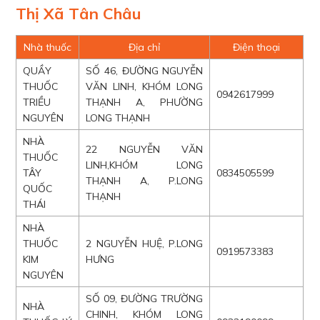
Thị Xã Tân Châu
Nhà thuốc
Địa chỉ
Điện thoại
QUẦY
SỐ 46, ĐƯỜNG NGUYỄN
THUỐC
VĂN LINH, KHÓM LONG
0942617999
TRIỀU
THẠNH A, PHƯỜNG
NGUYÊN
LONG THẠNH
NHÀ
22 NGUYỄN VĂN
THUỐC
LINH,KHÓM LONG
TÂY
0834505599
THẠNH A, P.LONG
QUỐC
THẠNH
THÁI
NHÀ
THUỐC
2 NGUYỄN HUỆ, P.LONG
0919573383
KIM
HƯNG
NGUYÊN
SỐ 09, ĐƯỜNG TRƯỜNG
NHÀ
CHINH, KHÓM LONG