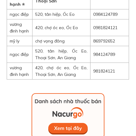
Thoại Sơn
hạnh ⭐
ngọc điệp
520, tân hiệp, Óc Eo
0984124789
vương
420, chợ óc eo, Óc Eo
0981824121
đình hạnh
mỹ ly
chợ vọng đông
869792652
520, tân hiệp, Óc Eo,
ngọc điệp
984124789
Thoại Sơn, An Giang
vương
420, chợ óc eo, Óc Eo,
981824121
đình hạnh
Thoại Sơn, An Giang