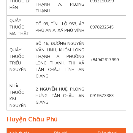
THUỐC LÝ
0933190099
THẠNH A, P.LONG
HÊN
THẠNH
QUẦY
TỔ 03, TỈNH LỘ 953, ẤP
THUỐC
0978232545
PHÚ AN A, XÃ PHÚ VĨNH
MAI THẬT
SỐ 46, ĐƯỜNG NGUYỄN
QUẦY
VĂN LINH, KHÓM LONG
THUỐC
THẠNH A, PHƯỜNG
+84942617999
TRIỀU
LONG THẠNH, THỊ XÃ
NGUYÊN
TÂN CHÂU, TỈNH AN
GIANG
NHÀ
2 NGUYỄN HUỆ, P.LONG
THUỐC
HƯNG, TÂN CHÂU, AN
0919573383
KIM
GIANG
NGUYÊN
Huyện Châu Phú