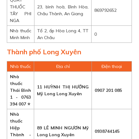
QUẦY
THUỐC
23, bình hoà, Bình Hòa,
869792652
TÂY PHI
Châu Thành, An Giang
NGA
Nhà thuốc
Tổ 2, ấp Hòa Long 4, TT
0
Minh Minh
An Châu
Thành phố Long Xuyên
Nhà thuốc
Địa chỉ
Điện thoại
Nhà
thuốc
11 HUỲNH THỊ HƯỞNG
Thái Bình
0907 201 085
Mỹ Long Long Xuyên
1 - 0763
394 007 ⭐
Nhà
thuốc
Hiệp
89 LÊ MINH NGƯƠN Mỹ
0938744145
Thành -
Long Long Xuyên