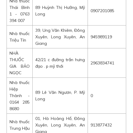
Nhà thuốc
Thái Bình
89 Huỳnh Thị Hưởng, Mỹ
0907201085
1 - 0763
Long
394 007
39, Ung Văn Khiêm, Đông
Nhà thuốc
Xuyên, Long Xuyên, An
945989119
Triệu Tín
Giang
NHÀ
THUỐC
42/21 c đường trần hưng
2963834741
GIA BẢO
đạo . p mỹ thới
NGỌC
Nhà thuốc
Hiệp
89 Lê Văn Ngươn, P. Mỹ
Thành -
0
Long
0164 285
8680
01, Hà Hoàng Hổ, Đông
Nhà thuốc
Xuyên, Long Xuyên, An
913877432
Trung Hậu
Giang