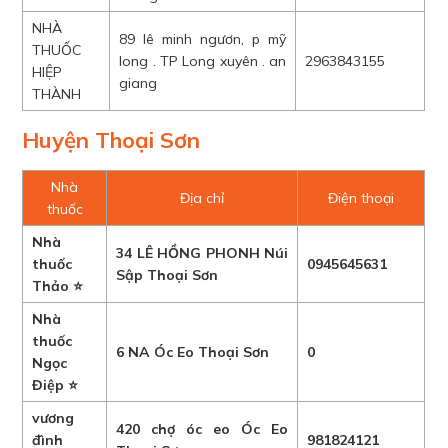
NHÀ
89 lê minh ngươn, p mỹ
THUỐC
long . TP Long xuyên . an
2963843155
HIỆP
giang
THÀNH
Huyện Thoại Sơn
Nhà
Địa chỉ
Điện thoại
thuốc
Nhà
34 LÊ HỒNG PHONH Núi
thuốc
0945645631
Sập Thoại Sơn
Thảo ⭐
Nhà
thuốc
6 NA Óc Eo Thoại Sơn
0
Ngọc
Điệp ⭐
vương
420 chợ óc eo Óc Eo
đình
981824121