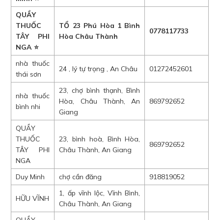
QUẦY
THUỐC
TỔ 23 Phú Hòa 1 Bình
0778117733
TÂY PHI
Hòa Châu Thành
NGA ⭐
nhà thuốc
24 , lý tự trọng , An Châu
01272452601
thái sơn
23, chợ bình thạnh, Bình
nhà thuốc
Hòa, Châu Thành, An
869792652
bình nhi
Giang
QUẦY
THUỐC
23, bình hoà, Bình Hòa,
869792652
TÂY PHI
Châu Thành, An Giang
NGA
Duy Minh
chợ cần đăng
918819052
1, ấp vĩnh lộc, Vĩnh Bình,
HỮU VĨNH
Châu Thành, An Giang