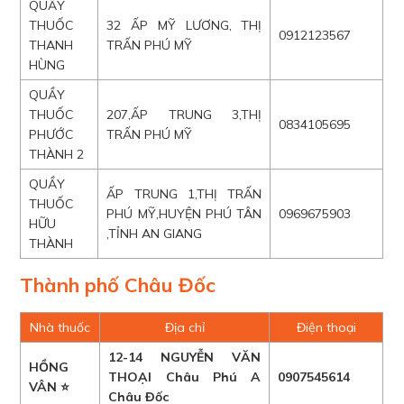
QUẦY
THUỐC
32 ẤP MỸ LƯƠNG, THỊ
0912123567
THANH
TRẤN PHÚ MỸ
HÙNG
QUẦY
THUỐC
207,ẤP TRUNG 3,THỊ
0834105695
PHƯỚC
TRẤN PHÚ MỸ
THÀNH 2
QUẦY
ẤP TRUNG 1,THỊ TRẤN
THUỐC
PHÚ MỸ,HUYỆN PHÚ TÂN
0969675903
HỮU
,TỈNH AN GIANG
THÀNH
Thành phố Châu Đốc
Nhà thuốc
Địa chỉ
Điện thoại
12-14 NGUYỄN VĂN
HỒNG
THOẠI Châu Phú A
0907545614
VÂN ⭐
Châu Đốc