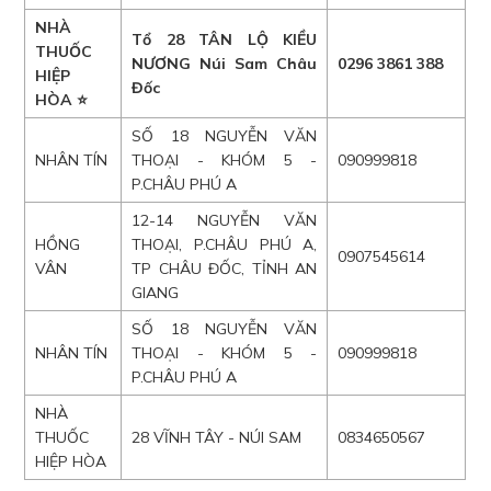
NHÀ
Tổ 28 TÂN LỘ KIỀU
THUỐC
NƯƠNG Núi Sam Châu
0296 3861 388
HIỆP
Đốc
HÒA ⭐
SỐ 18 NGUYỄN VĂN
NHÂN TÍN
THOẠI - KHÓM 5 -
090999818
P.CHÂU PHÚ A
12-14 NGUYỄN VĂN
HỒNG
THOẠI, P.CHÂU PHÚ A,
0907545614
VÂN
TP CHÂU ĐỐC, TỈNH AN
GIANG
SỐ 18 NGUYỄN VĂN
NHÂN TÍN
THOẠI - KHÓM 5 -
090999818
P.CHÂU PHÚ A
NHÀ
THUỐC
28 VĨNH TÂY - NÚI SAM
0834650567
HIỆP HÒA