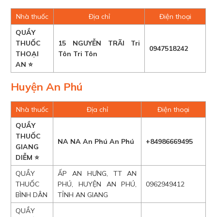
Nhà thuốc
Địa chỉ
Điện thoại
QUẦY
THUỐC
15 NGUYỄN TRÃI Tri
0947518242
THOẠI
Tôn Tri Tôn
AN ⭐
Huyện An Phú
Nhà thuốc
Địa chỉ
Điện thoại
QUẦY
THUỐC
NA NA An Phú An Phú
+84986669495
GIANG
DIỄM ⭐
QUẦY
ẤP AN HƯNG, TT AN
THUỐC
PHÚ, HUYỆN AN PHÚ,
0962949412
BÌNH DÂN
TỈNH AN GIANG
QUẦY