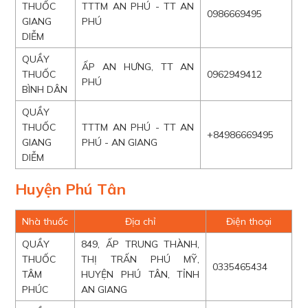
THUỐC
TTTM AN PHÚ - TT AN
0986669495
GIANG
PHÚ
DIỄM
QUẦY
ẤP AN HƯNG, TT AN
THUỐC
0962949412
PHÚ
BÌNH DÂN
QUẦY
THUỐC
TTTM AN PHÚ - TT AN
+84986669495
GIANG
PHÚ - AN GIANG
DIỄM
Huyện Phú Tân
Nhà thuốc
Địa chỉ
Điện thoại
QUẦY
849, ẤP TRUNG THÀNH,
THUỐC
THỊ TRẤN PHÚ MỸ,
0335465434
TÂM
HUYỆN PHÚ TÂN, TỈNH
PHÚC
AN GIANG