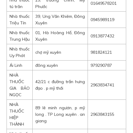
nhà thuốc
29, trường chinh, Mỹ
01649578201
tú trân
Phước
Nhà thuốc
39, Ung Văn Khiêm, Đông
0945989119
Triệu Tín
Xuyên
Nhà thuốc
01, Hà Hoàng Hổ, Đông
0913877432
Trung Hậu
Xuyên
Nhà thuốc
chợ mỹ xuyên
981824121
Uy Phát
Ái Linh
đông xuyên
979290787
NHÀ
THUỐC
42/21 c đường trần hưng
2963834741
GIA BẢO
đạo . p mỹ thới
NGỌC
NHÀ
89 lê minh ngươn, p mỹ
THUỐC
long . TP Long xuyên . an
2963843155
HIỆP
giang
THÀNH