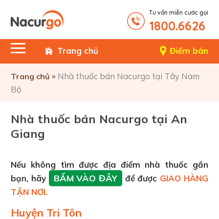
Tư vấn miễn cước gọi
1800.6626
Trang chủ
Điểm bán
»
Nhà thuốc bán Nacurgo tại Tây Nam
Trang chủ
Bộ
Nhà thuốc bán Nacurgo tại An
Giang
Nếu không tìm được địa điểm nhà thuốc gần
BẤM VÀO ĐÂY
bạn, hãy
để được
GIAO HÀNG
TẬN NƠI.
Huyện Tri Tôn