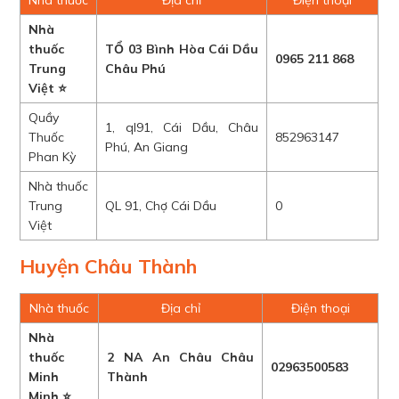
Nhà thuốc
Địa chỉ
Điện thoại
Nhà
thuốc
TỔ 03 Bình Hòa Cái Dầu
0965 211 868
Trung
Châu Phú
Việt ⭐
Quầy
1, ql91, Cái Dầu, Châu
Thuốc
852963147
Phú, An Giang
Phan Kỳ
Nhà thuốc
Trung
QL 91, Chợ Cái Dầu
0
Việt
Huyện Châu Thành
Nhà thuốc
Địa chỉ
Điện thoại
Nhà
thuốc
2 NA An Châu Châu
02963500583
Minh
Thành
Minh ⭐