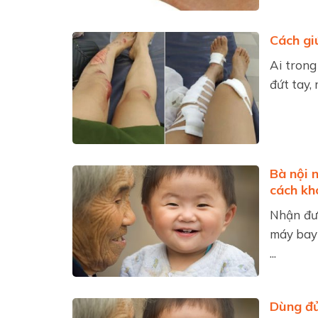
Cách gi
Ai trong
đứt tay, 
Bà nội n
cách khó
Nhận đượ
máy bay 
...
Dùng đủ