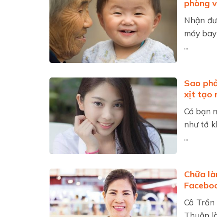
phòng v
Nhận đượ
máy bay 
...
Sao phả
xịt tạo
Có bạn n
như tớ 
...
Chữa là
Facebo
Cô Trần 
Thuận là