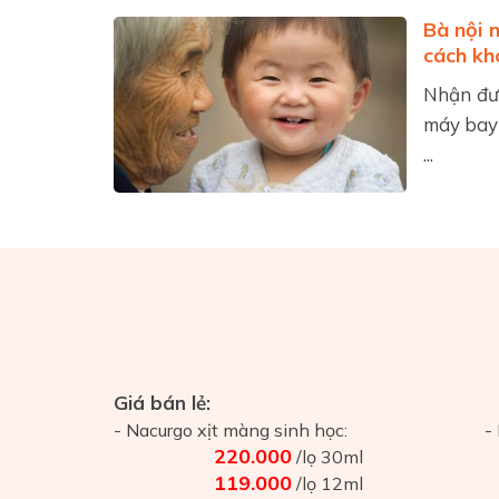
Bà nội n
cách khó
Nhận đượ
máy bay 
...
Giá bán lẻ:
- Nacurgo xịt màng sinh học:
-
220.000
/lọ 30ml
119.000
/lọ 12ml