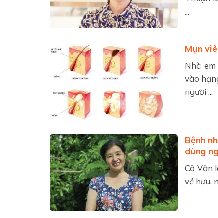
...
Mụn viê
Nhà em 
vào hạng
người ...
Bệnh nh
dùng ng
Cô Vân l
về hưu, 