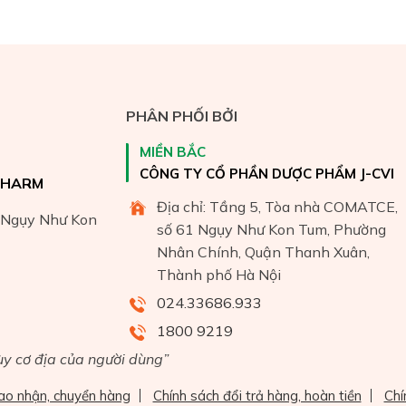
PHÂN PHỐI BỞI
MIỀN BẮC
CÔNG TY CỔ PHẦN DƯỢC PHẨM J-CVI
PHARM
Địa chỉ: Tầng 5, Tòa nhà COMATCE,
ố Ngụy Như Kon
số 61 Ngụy Như Kon Tum, Phường
Nhân Chính, Quận Thanh Xuân,
Thành phố Hà Nội
024.33686.933
1800 9219
y cơ địa của người dùng”
iao nhận, chuyển hàng
Chính sách đổi trả hàng, hoàn tiền
Chí