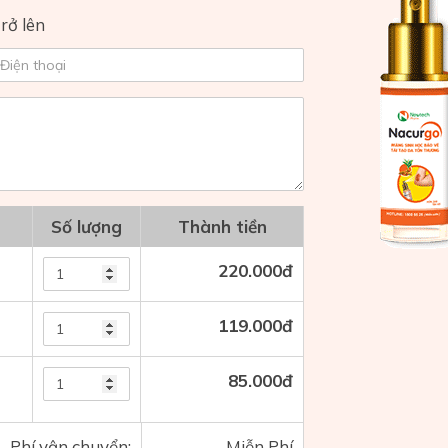
rở lên
Số lượng
Thành tiền
220.000
đ
119.000
đ
85.000
đ
Phí vận chuyển:
Miễn Phí