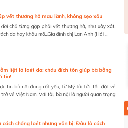
úp vết thương hở mau lành, không sẹo xấu
 đời chả từng gặp phải vết thương hở, như xây xát,
rách da hay khâu mổ...Gia đình chị Lan Anh (Hải ...
ằm liệt lở loét da: cháu đích tôn giúp bà bằng
 tin!
c tin bà nội đang rất yếu, từ Mỹ tôi tức tốc đặt vé
trở về Việt Nam. Với tôi, bà nội là người quan trọng
 cách chống loét nhưng vẫn bị: Đâu là cách