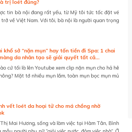
à trị loét đúng?
c tin bà nội đang rất yếu, từ Mỹ tôi tức tốc đặt vé
trở về Việt Nam. Với tôi, bà nội là người quan trọng
i khổ sở “nặn mụn” hay tốn tiền đi Spa: 1 chai
 màng da nhân tạo sẽ giải quyết tất cả…
ào cứ tối là lên Youtube xem clip nặn mụn cho hả hê
không? Mặt tớ nhiều mụn lắm, toàn mụn bọc mụn mủ
nh vết loét da hoại tử cho má chồng nhờ
ok
Thị Mai Hương, sống và làm việc tại Hàm Tân, Bình
 mẫu người phụ nữ “giỏi việc nước, đảm việc nhà”. Ở