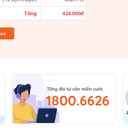
Tổng:
424.000
đ