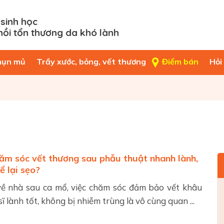
sinh học
hồi tổn thương da khó lành
mụn mủ
Trầy xước, bỏng, vết thương
Điểm bán
Hỏi
ăm sóc vết thương sau phẫu thuật nhanh lành,
ể lại sẹo?
về nhà sau ca mổ, việc chăm sóc đảm bảo vết khâu
ĩ lành tốt, không bị nhiễm trùng là vô cùng quan ...