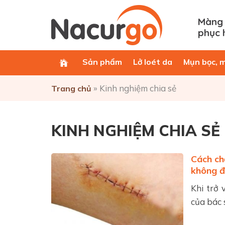
Màng 
phục 
Sản phẩm
Lở loét da
Mụn bọc, 
»
Kinh nghiệm chia sẻ
Trang chủ
KINH NGHIỆM CHIA SẺ
Cách ch
không đ
Khi trở 
của bác s