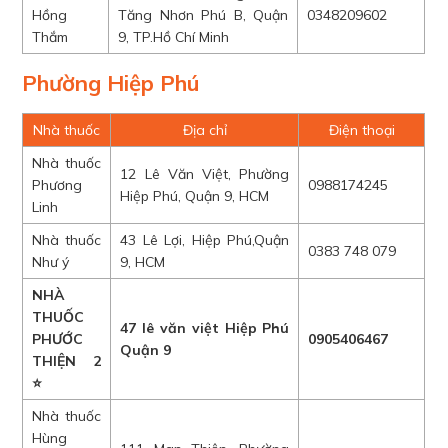
Hồng
Tăng Nhơn Phú B, Quận
0348209602
Thắm
9, TP.Hồ Chí Minh
Phường Hiệp Phú
Nhà thuốc
Địa chỉ
Điện thoại
Nhà thuốc
12 Lê Văn Việt, Phường
Phương
0988174245
Hiệp Phú, Quận 9, HCM
Linh
Nhà thuốc
43 Lê Lợi, Hiệp Phú,Quận
0383 748 079
Như ý
9, HCM
NHÀ
THUỐC
47 lê văn việt Hiệp Phú
PHƯỚC
0905406467
Quận 9
THIỆN 2
⭐
Nhà thuốc
Hùng