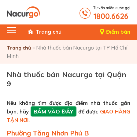
Tư vấn miễn cước gọi
1800.6626
Trang chủ
Điểm bán
»
Nhà thuốc bán Nacurgo tại TP Hồ Chí
Trang chủ
Minh
Nhà thuốc bán Nacurgo tại Quận
9
Nếu không tìm được địa điểm nhà thuốc gần
BẤM VÀO ĐÂY
bạn, hãy
để được
GIAO HÀNG
TẬN NƠI.
Phường Tăng Nhơn Phú B