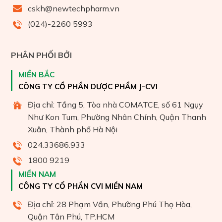
cskh@newtechpharm.vn
(024)-2260 5993
PHÂN PHỐI BỞI
MIỀN BẮC
CÔNG TY CỔ PHẦN DƯỢC PHẨM J-CVI
Địa chỉ: Tầng 5, Tòa nhà COMATCE, số 61 Ngụy
Như Kon Tum, Phường Nhân Chính, Quận Thanh
Xuân, Thành phố Hà Nội
024.33686.933
1800 9219
MIỀN NAM
CÔNG TY CỔ PHẦN CVI MIỀN NAM
Địa chỉ: 28 Phạm Vấn, Phường Phú Thọ Hòa,
Quận Tân Phú, TP.HCM