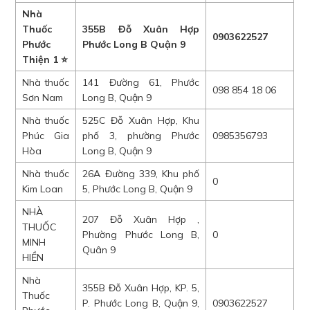
Nhà
Thuốc
355B Đỗ Xuân Hợp
0903622527
Phước
Phước Long B Quận 9
Thiện 1 ⭐
Nhà thuốc
141 Đường 61, Phước
098 854 18 06
Sơn Nam
Long B, Quận 9
Nhà thuốc
525C Đỗ Xuân Hợp, Khu
Phúc Gia
phố 3, phường Phước
0985356793
Hòa
Long B, Quận 9
Nhà thuốc
26A Đường 339, Khu phố
0
Kim Loan
5, Phước Long B, Quận 9
NHÀ
207 Đỗ Xuân Hợp ,
THUỐC
Phường Phước Long B,
0
MINH
Quân 9
HIỀN
Nhà
355B Đỗ Xuân Hợp, KP. 5,
Thuốc
P. Phước Long B, Quận 9,
0903622527