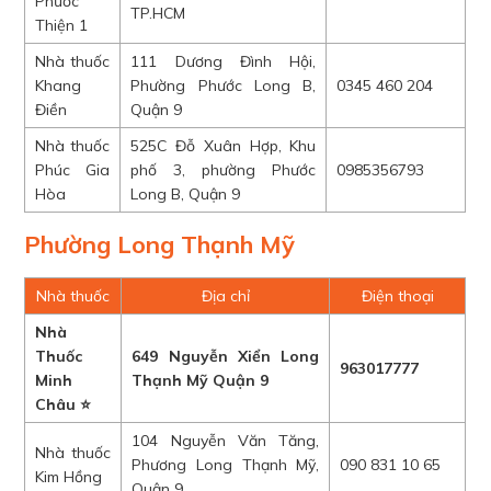
Phước
TP.HCM
Thiện 1
Nhà thuốc
111 Dương Đình Hội,
Khang
Phường Phước Long B,
0345 460 204
Điền
Quận 9
Nhà thuốc
525C Đỗ Xuân Hợp, Khu
Phúc Gia
phố 3, phường Phước
0985356793
Hòa
Long B, Quận 9
Phường Long Thạnh Mỹ
Nhà thuốc
Địa chỉ
Điện thoại
Nhà
Thuốc
649 Nguyễn Xiển Long
963017777
Minh
Thạnh Mỹ Quận 9
Châu ⭐
104 Nguyễn Văn Tăng,
Nhà thuốc
Phương Long Thạnh Mỹ,
090 831 10 65
Kim Hồng
Quận 9