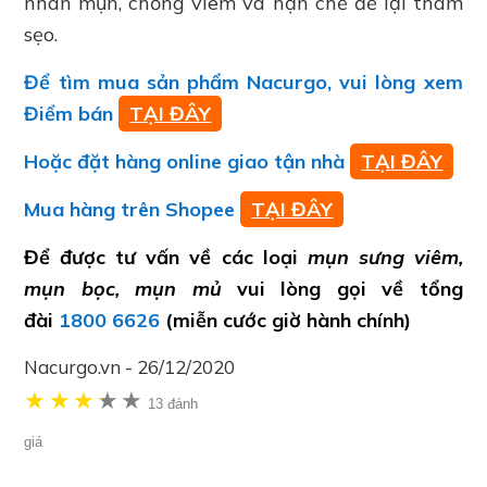
nhân mụn, chống viêm và hạn chế để lại thâm
sẹo.
Để tìm mua sản phẩm Nacurgo, vui lòng xem
Điểm bán
TẠI ĐÂY
Hoặc đặt hàng online giao tận nhà
TẠI ĐÂY
Mua hàng trên Shopee
TẠI ĐÂY
Để được tư vấn về các loại
mụn sưng viêm,
mụn bọc, mụn mủ
vui lòng gọi về tổng
đài
1800 6626
(miễn cước giờ hành chính)
Nacurgo.vn
-
26/12/2020
★
★
★
★
★
★
13 đánh
giá