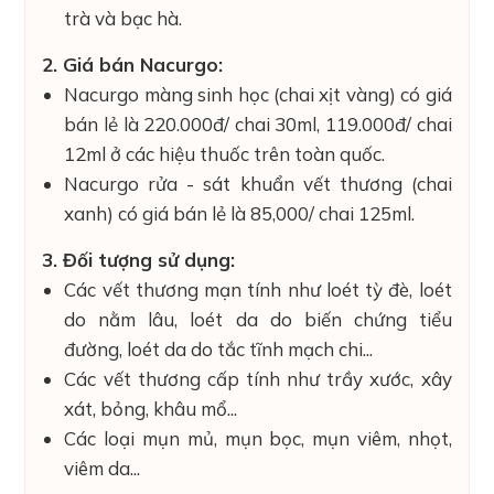
trà và bạc hà.
2. Giá bán Nacurgo:
Nacurgo màng sinh học (chai xịt vàng) có giá
bán lẻ là 220.000đ/ chai 30ml, 119.000đ/ chai
12ml ở các hiệu thuốc trên toàn quốc.
Nacurgo rửa - sát khuẩn vết thương (chai
xanh) có giá bán lẻ là 85,000/ chai 125ml.
3. Đối tượng sử dụng:
Các vết thương mạn tính như loét tỳ đè, loét
do nằm lâu, loét da do biến chứng tiểu
đường, loét da do tắc tĩnh mạch chi...
Các vết thương cấp tính như trầy xước, xây
xát, bỏng, khâu mổ...
Các loại mụn mủ, mụn bọc, mụn viêm, nhọt,
viêm da...