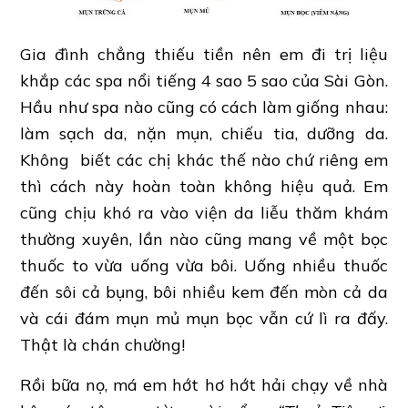
Gia đình chẳng thiếu tiền nên em đi trị liệu
khắp các spa nổi tiếng 4 sao 5 sao của Sài Gòn.
Hầu như spa nào cũng có cách làm giống nhau:
làm sạch da, nặn mụn, chiếu tia, dưỡng da.
Không biết các chị khác thế nào chứ riêng em
thì cách này hoàn toàn không hiệu quả. Em
cũng chịu khó ra vào viện da liễu thăm khám
thường xuyên, lần nào cũng mang về một bọc
thuốc to vừa uống vừa bôi. Uống nhiều thuốc
đến sôi cả bụng, bôi nhiều kem đến mòn cả da
và cái đám mụn mủ mụn bọc vẫn cứ lì ra đấy.
Thật là chán chường!
Rồi bữa nọ, má em hớt hơ hớt hải chạy về nhà