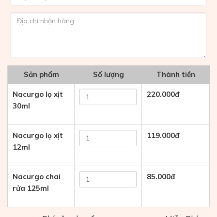
Sản phẩm
Số lượng
Thành tiền
Nacurgo lọ xịt
220.000
đ
30ml
Nacurgo lọ xịt
119.000
đ
12ml
Nacurgo chai
85.000
đ
rửa 125ml