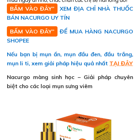
BẤM VÀO ĐÂY”
XEM ĐỊA CHỈ NHÀ THUỐC
BÁN NACURGO UY TÍN
BẤM VÀO ĐÂY”
ĐỂ MUA HÀNG NACURGO
SHOPEE
Nếu bạn bị mụn ẩn, mụn đầu đen, đầu trắng,
mụn li ti, xem giải pháp hiệu quả nhất
TẠI ĐÂY
Nacurgo màng sinh học – Giải pháp chuyên
biệt cho các loại mụn sưng viêm