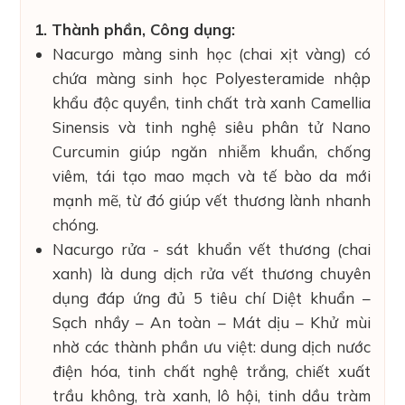
1. Thành phần, Công dụng:
Nacurgo màng sinh học (chai xịt vàng) có
chứa màng sinh học Polyesteramide nhập
khẩu độc quyền, tinh chất trà xanh Camellia
Sinensis và tinh nghệ siêu phân tử Nano
Curcumin giúp ngăn nhiễm khuẩn, chống
viêm, tái tạo mao mạch và tế bào da mới
mạnh mẽ, từ đó giúp vết thương lành nhanh
chóng.
Nacurgo rửa - sát khuẩn vết thương (chai
xanh) là dung dịch rửa vết thương chuyên
dụng đáp ứng đủ 5 tiêu chí Diệt khuẩn –
Sạch nhầy – An toàn – Mát dịu – Khử mùi
nhờ các thành phần ưu việt: dung dịch nước
điện hóa, tinh chất nghệ trắng, chiết xuất
trầu không, trà xanh, lô hội, tinh dầu tràm