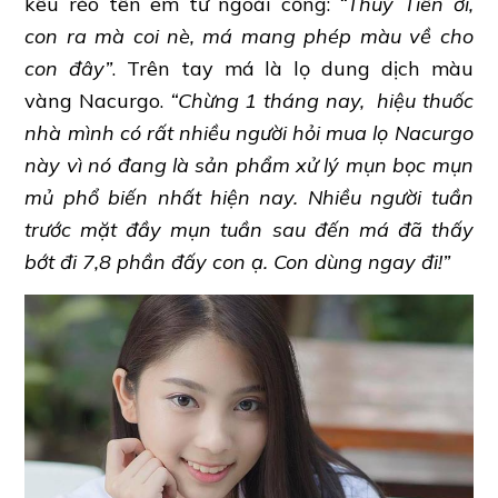
kêu réo tên em từ ngoài cổng:
“Thuỷ Tiên ơi,
con ra mà coi nè, má mang phép màu về cho
con đây”
. Trên tay má là lọ dung dịch màu
vàng Nacurgo.
“Chừng 1 tháng nay, hiệu thuốc
nhà mình có rất nhiều người hỏi mua lọ Nacurgo
này vì nó đang là sản phẩm xử lý mụn bọc mụn
mủ phổ biến nhất hiện nay. Nhiều người tuần
trước mặt đầy mụn tuần sau đến má đã thấy
bớt đi 7,8 phần đấy con ạ. Con dùng ngay đi!”