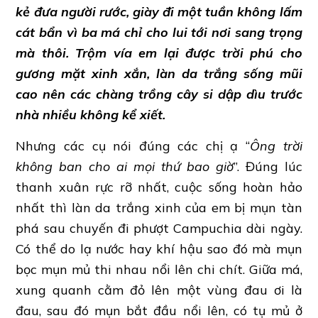
kẻ đưa người rước, giày đi một tuần không lấm
cát bẩn vì ba má chỉ cho lui tới nơi sang trọng
mà thôi. Trộm vía em lại được trời phú cho
gương mặt xinh xắn, làn da trắng sống mũi
cao nên các chàng trồng cây si dập dìu trước
nhà nhiều không kể xiết.
Nhưng các cụ nói đúng các chị ạ “
Ông trời
không ban cho ai mọi thứ bao giờ
”. Đúng lúc
thanh xuân rực rỡ nhất, cuộc sống hoàn hảo
nhất thì làn da trắng xinh của em bị mụn tàn
phá sau chuyến đi phượt Campuchia dài ngày.
Có thể do lạ nước hay khí hậu sao đó mà mụn
bọc mụn mủ thi nhau nổi lên chi chít. Giữa má,
xung quanh cằm đỏ lên một vùng đau ơi là
đau, sau đó mụn bắt đầu nổi lên, có tụ mủ ở