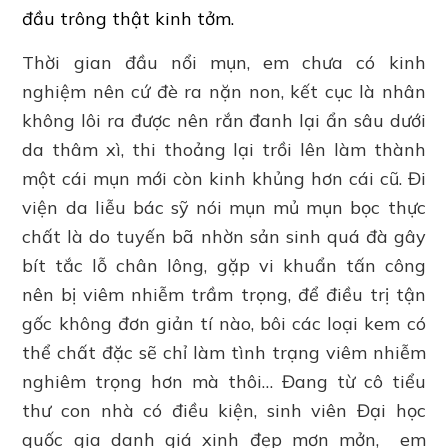
đầu trông thật kinh tởm.
Thời gian đầu nổi mụn, em chưa có kinh
nghiệm nên cứ đè ra nặn non, kết cục là nhân
không lôi ra được nên rắn đanh lại ẩn sâu dưới
da thâm xì, thi thoảng lại trồi lên làm thành
một cái mụn mới còn kinh khủng hơn cái cũ. Đi
viện da liễu bác sỹ nói mụn mủ mụn bọc thực
chất là do tuyến bã nhờn sản sinh quá đà gây
bít tắc lỗ chân lông, gặp vi khuẩn tấn công
nên bị viêm nhiễm trầm trọng, để điều trị tận
gốc không đơn giản tí nào, bôi các loại kem có
thể chất đặc sẽ chỉ làm tình trạng viêm nhiễm
nghiêm trọng hơn mà thôi… Đang từ cô tiểu
thư con nhà có điều kiện, sinh viên Đại học
quốc gia danh giá xinh đẹp mơn mởn, em