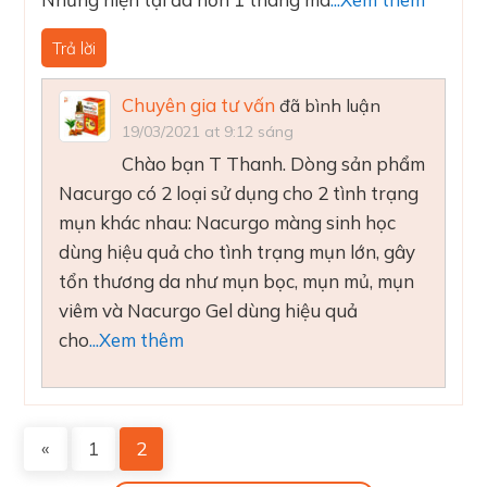
Trả lời
Chuyên gia tư vấn
đã bình luận
19/03/2021 at 9:12 sáng
Chào bạn T Thanh. Dòng sản phẩm
Nacurgo có 2 loại sử dụng cho 2 tình trạng
mụn khác nhau: Nacurgo màng sinh học
dùng hiệu quả cho tình trạng mụn lớn, gây
tổn thương da như mụn bọc, mụn mủ, mụn
viêm và Nacurgo Gel dùng hiệu quả
cho
...Xem thêm
«
1
2