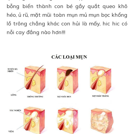
bỗng biến thành con bé gầy quắt queo khô
héo, ủ rũ, mặt mũi toàn mụn mủ mụn bọc khổng
lồ trông chẳng khác con hủi là mấy, hic hic có
nỗi cay đắng nào hơn!!!