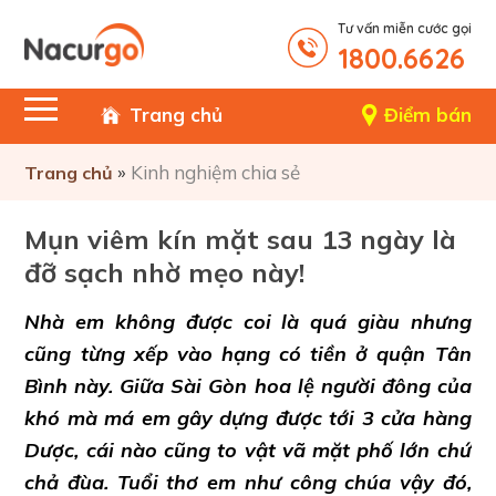
Tư vấn miễn cước gọi
1800.6626
Trang chủ
Điểm bán
»
Kinh nghiệm chia sẻ
Trang chủ
Mụn viêm kín mặt sau 13 ngày là
đỡ sạch nhờ mẹo này!
Nhà em không được coi là quá giàu nhưng
cũng từng xếp vào hạng có tiền ở quận Tân
Bình này. Giữa Sài Gòn hoa lệ người đông của
khó mà má em gây dựng được tới 3 cửa hàng
Dược, cái nào cũng to vật vã mặt phố lớn chứ
chả đùa. Tuổi thơ em như công chúa vậy đó,