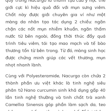
quý trong Nacurgo là thành tựu của y học thế
giới cực kì hiệu quả đối với mụn sưng viêm.
Chất này được giới chuyên gia ví như một
màng da nhân tạo tác dụng 2 chiều: ngăn
chặn các nốt mụn nhiễm khuẩn, ngăn thấm
nước từ bên ngoài, đồng thời thúc đẩy quá
trình tiêu viêm, tái tạo mao mạch và tế bào
thương tổn từ bên trong. Từ đó, màng sinh học
được chứng minh giúp các vết thương, mụn
nhọt nhanh lành.
Cùng với Polyesteramide, Nacurgo còn chứa 2
thành phần ưu việt khác là tinh nghệ siêu
phân tử Nano curcumin sinh khả dụng gấp 40
lần tinh nghệ thường và tinh chất trà xanh
Camellia Sinensis góp phần làm sạch da, teo