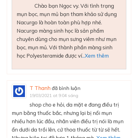
Chào bạn Ngọc vy. Với tình trạng
mụn bọc, mụn mủ bạn tham khảo sử dụng
Nacurgo là hoàn toàn phù hợp nhé.
Nacurgo màng sinh học là sản phẩm
chuyên dùng cho mụn sưng viêm như mụn
bọc, mụn mủ. Với thành phần màng sinh
học Polyesteramide được ví
...Xem thêm
T Thanh
đã bình luận
19/03/2021 at 9:04 sáng
shop cho e hỏi, da mặt e đang điều trị
mụn bằng thuốc bắc, nhưng lại bị nổi mụn
nhiều hơn lúc đầu, nhân viên điều trị nói là mụn
ẩn dưới da trồi lên, cứ thoa thuốc từ từ sẽ hết.
Nhưng hiện tại đã hơn 1 tháng mà
...Xem thêm