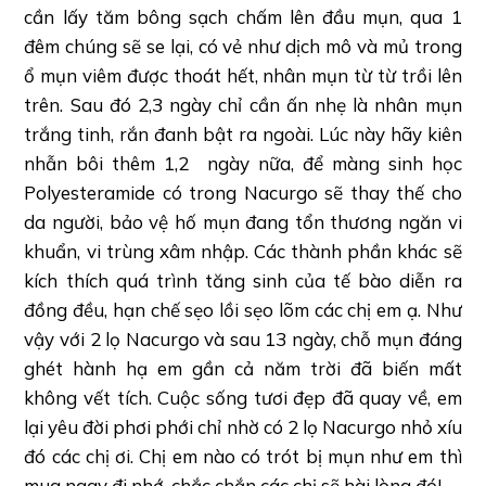
cần lấy tăm bông sạch chấm lên đầu mụn, qua 1
đêm chúng sẽ se lại, có vẻ như dịch mô và mủ trong
ổ mụn viêm được thoát hết, nhân mụn từ từ trồi lên
trên. Sau đó 2,3 ngày chỉ cần ấn nhẹ là nhân mụn
trắng tinh, rắn đanh bật ra ngoài. Lúc này hãy kiên
nhẫn bôi thêm 1,2 ngày nữa, để màng sinh học
Polyesteramide có trong Nacurgo sẽ thay thế cho
da người, bảo vệ hố mụn đang tổn thương ngăn vi
khuẩn, vi trùng xâm nhập. Các thành phần khác sẽ
kích thích quá trình tăng sinh của tế bào diễn ra
đồng đều, hạn chế sẹo lồi sẹo lõm các chị em ạ. Như
vậy với 2 lọ Nacurgo và sau 13 ngày, chỗ mụn đáng
ghét hành hạ em gần cả năm trời đã biến mất
không vết tích. Cuộc sống tươi đẹp đã quay về, em
lại yêu đời phơi phới chỉ nhờ có 2 lọ Nacurgo nhỏ xíu
đó các chị ơi. Chị em nào có trót bị mụn như em thì
mua ngay đi nhớ, chắc chắn các chị sẽ hài lòng đó!